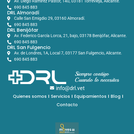
Av. Diego Ramírez Pastor, 140, 03181 Torrevieja, Alicante.
690 845 883
DRL Almoradí
Calle San Emigdio 29, 03160 Almoradí.
690 845 883
DRL Benijófar
Av. Federico García Lorca, 21, bajo, 03178 Benijófar, Alicante.
690 845 883
DRL San Fulgencio
Av. de Londres, 1A, Local 7, 03177 San Fulgencio, Alicante.
690 845 883
Siempre contigo
Cuando lo necesites
info@drl.vet
Quienes somos
Servicios
Equipamientos
Blog
Contacto