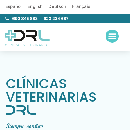
Español
English
Deutsch
Français
690 845 883
623 234 687
CLÍNICAS
VETERINARIAS
DRL
Siempre contigo