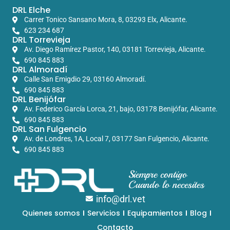
DRL Elche
Carrer Tonico Sansano Mora, 8, 03293 Elx, Alicante.​
623 234 687
DRL Torrevieja
Av. Diego Ramírez Pastor, 140, 03181 Torrevieja, Alicante.
690 845 883
DRL Almoradí
Calle San Emigdio 29, 03160 Almoradí.
690 845 883
DRL Benijófar
Av. Federico García Lorca, 21, bajo, 03178 Benijófar, Alicante.
690 845 883
DRL San Fulgencio
Av. de Londres, 1A, Local 7, 03177 San Fulgencio, Alicante.
690 845 883
Siempre contigo
Cuando lo necesites
info@drl.vet
Quienes somos
Servicios
Equipamientos
Blog
Contacto