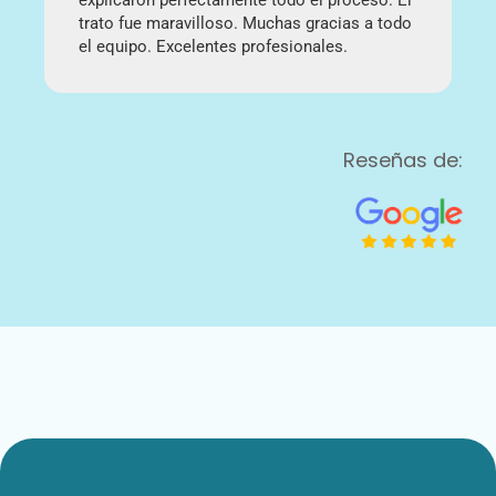
explicaron perfectamente todo el proceso. El
t
trato fue maravilloso. Muchas gracias a todo
p
el equipo. Excelentes profesionales.
Reseñas de: