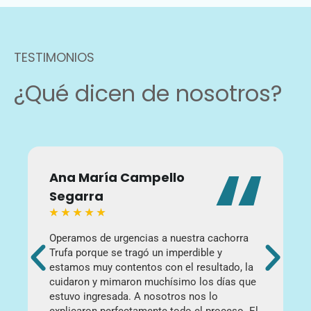
TESTIMONIOS
¿Qué dicen de nosotros?
Ana María Campello
Segarra
★
★
★
★
★
T
Operamos de urgencias a nuestra cachorra
p
Trufa porque se tragó un imperdible y
b
estamos muy contentos con el resultado, la
p
cuidaron y mimaron muchísimo los días que
a
estuvo ingresada. A nosotros nos lo
E