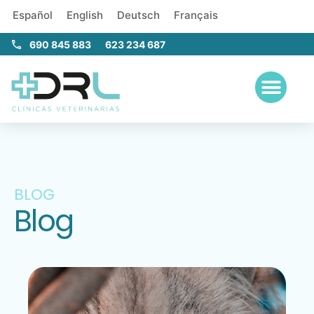
Español
English
Deutsch
Français
690 845 883
623 234 687
BLOG
Blog