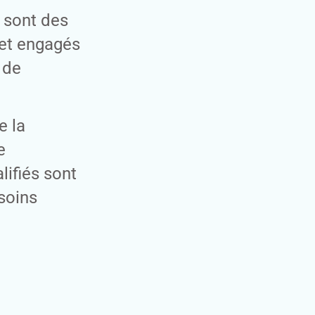
 sont des
 et engagés
 de
e la
e
ifiés sont
 soins