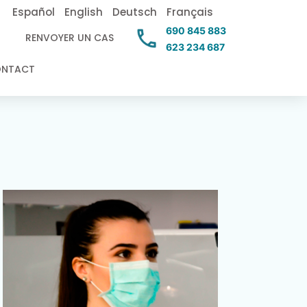
Español
English
Deutsch
Français
690 845 883
RENVOYER UN CAS
623 234 687
ONTACT