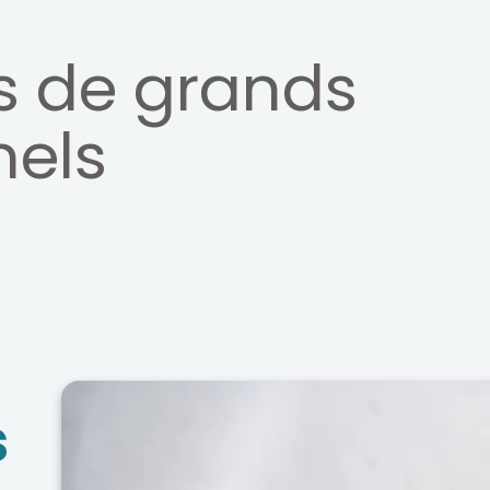
s de grands
nels
s