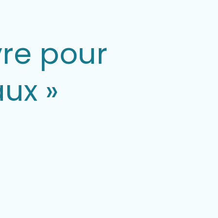
vre pour
ux »