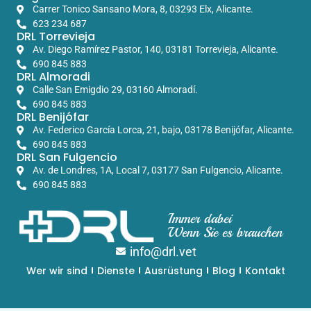
Carrer Tonico Sansano Mora, 8, 03293 Elx, Alicante.
623 234 687
DRL Torrevieja
Av. Diego Ramírez Pastor, 140, 03181 Torrevieja, Alicante.
690 845 883
DRL Almoradi
Calle San Emigdio 29, 03160 Almoradí.
690 845 883
DRL Benijófar
Av. Federico García Lorca, 21, bajo, 03178 Benijófar, Alicante.
690 845 883
DRL San Fulgencio
Av. de Londres, 1A, Local 7, 03177 San Fulgencio, Alicante.
690 845 883
Immer dabei
Wenn Sie es brauchen
info@drl.vet
Wer wir sind
Dienste
Ausrüstung
Blog
Kontakt