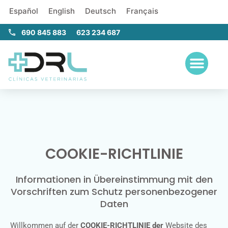
Español
English
Deutsch
Français
690 845 883
623 234 687
EINEN FALL ÜBERWEISEN
COOKIE-RICHTLINIE
Informationen in Übereinstimmung mit den
Vorschriften zum Schutz personenbezogener
Daten
Willkommen auf der
COOKIE-RICHTLINIE der
Website des